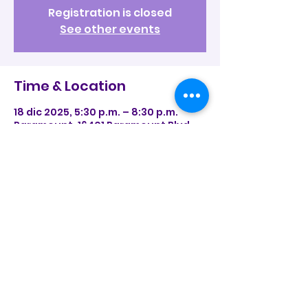
Registration is closed
See other events
Time & Location
18 dic 2025, 5:30 p.m. – 8:30 p.m.
Paramount, 16401 Paramount Blvd,
Paramount, CA 90723, USA
Share this event
MUSA:
Mujeres Unidas