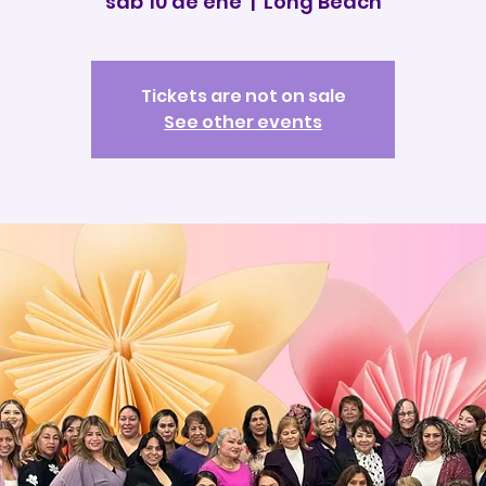
sáb 10 de ene
  |  
Long Beach
Tickets are not on sale
See other events