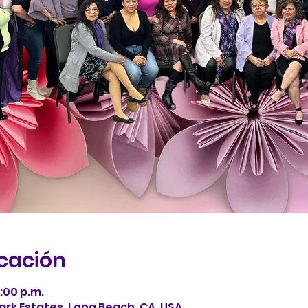
icación
1:00 p.m.
ark Estates, Long Beach, CA, USA