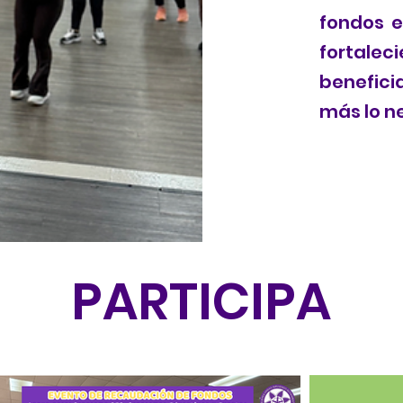
fondos e
fortale
benefic
más lo n
PARTICIPA