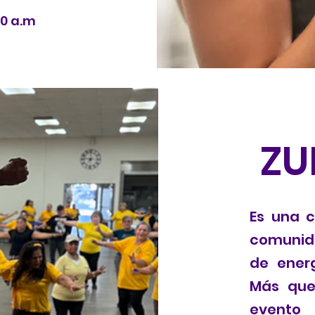
00 a.m
ZU
Es una c
comunid
de energ
Más que
evento