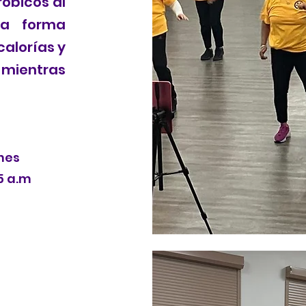
róbicos al
na forma
calorías y
 mientras
rnes
5 a.m