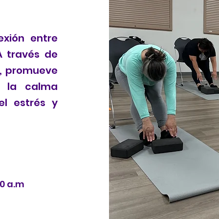
exión entre
A través de
s, promueve
 y la calma
el estrés y
00 a.m